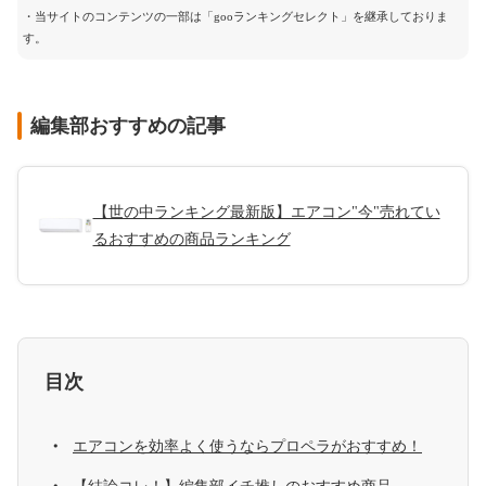
・当サイトのコンテンツの一部は「gooランキングセレクト」を継承しておりま
す。
編集部おすすめの記事
【世の中ランキング最新版】エアコン"今"売れてい
るおすすめの商品ランキング
目次
エアコンを効率よく使うならプロペラがおすすめ！