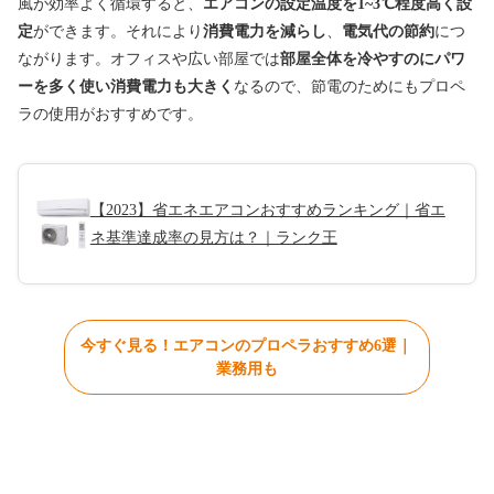
風が効率よく循環すると、
エアコンの設定温度を1~3℃程度高く設
定
ができます。それにより
消費電力を減らし
、
電気代の節約
につ
ながります。オフィスや広い部屋では
部屋全体を冷やすのにパワ
ーを多く使い消費電力も大きく
なるので、節電のためにもプロペ
ラの使用がおすすめです。
【2023】省エネエアコンおすすめランキング｜省エ
ネ基準達成率の見方は？｜ランク王
今すぐ見る！エアコンのプロペラおすすめ6選｜
業務用も