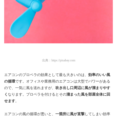
出典：
https://pixabay.com
エアコンのプロペラの効果として最も大きいのは、
効率のいい風
の循環
です。オフィスや業務用のエアコンは大型でパワーがある
ので、一気に風を送れますが、
吹き出し口周辺に風が溜まりやす
く
なります。プロペラを付けるとその
溜まった風を部屋全体に回
せます
。
エアコンの風の循環が悪いと、
一箇所に風が直撃
してしまい効率