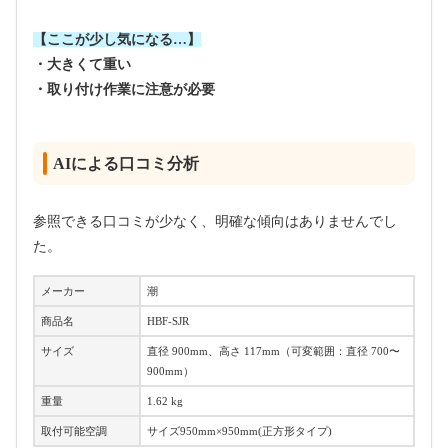
【ここが少し気になる…】
・大きくて重い
・取り付け作業に注意が必要
AIによる口コミ分析
参照できる口コミが少なく、明確な傾向はありませんでし
た。
メーカー
潮
商品名
HBF-SJR
サイズ
直径 900mm、高さ 117mm（可変範囲：直径 700〜
900mm）
重量
1.62 kg
取付可能空調
サイズ950mm×950mm(正方形タイプ)