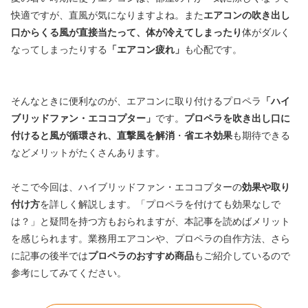
快適ですが、
直風が気になりますよね
。また
エアコンの吹き出し
口からくる風が直接当たって、体が冷えてしまったり
体がダルく
なってしまったりする
「エアコン疲れ」
も心配です。
そんなときに便利なのが、
エアコンに取り付けるプロペラ
「
ハイ
ブリッドファン・エココプター」
です。
プロペラを吹き出し口に
付けると風が循環され、直撃風を解消
・
省エネ効果
も期待できる
など
メリットがたくさんあります。
そこで今回は、ハイブリッドファン・エココプターの
効果や取り
付け方
を詳しく解説します。「プロペラを付けても効果なしで
は？」と疑問を持つ方もおられますが、本記事を読めばメリット
を感じられます。業務用エアコンや、プロペラの自作方法、
さら
に記事の後半では
プロペラのおすすめ商品
もご紹介しているので
参考にしてみてください。