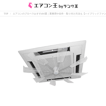
TOP
エアコンのプロペラおすすめ6選｜業務用や自作・取り付け方法も【ハイブリッドファ