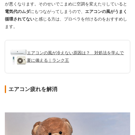
が悪くなります。そのせいでこまめに空調を変えたりしていると
電気代のムダ
にもつながってしまうので、
エアコンの風がうまく
循環されてない
と感じる方は、プロペラを付けるのをおすすめし
ます。
エアコンの風が冷えない原因は？ 対処法を学んで
夏に備える｜ランク王
エアコン疲れを解消