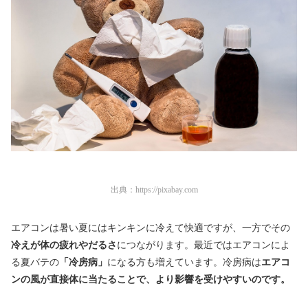
出典：
https://pixabay.com
エアコンは暑い夏にはキンキンに冷えて快適ですが、一方でその
冷えが体の疲れやだるさ
につながります。最近ではエアコンによ
る夏バテの
「冷房病」
になる方も増えています。冷房病は
エアコ
ンの風が直接体に当たることで、より影響を受けやすいのです。