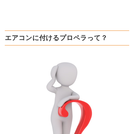
エアコンに付けるプロペラって？