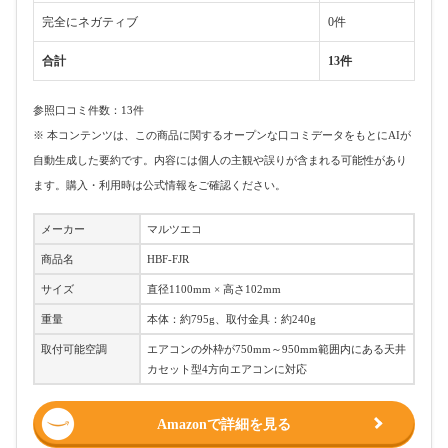
完全にネガティブ
0件
合計
13件
参照口コミ件数：13件
※ 本コンテンツは、この商品に関するオープンな口コミデータをもとにAIが
自動生成した要約です。内容には個人の主観や誤りが含まれる可能性があり
ます。購入・利用時は公式情報をご確認ください。
メーカー
‎マルツエコ
商品名
HBF-FJR
サイズ
直径1100mm × 高さ102mm
重量
本体：約795g、取付金具：約240g
取付可能空調
エアコンの外枠が750mm～950mm範囲内にある天井
カセット型4方向エアコンに対応
Amazonで詳細を見る