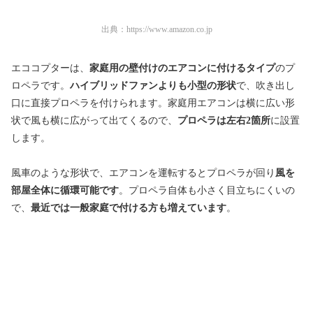
出典：
https://www.amazon.co.jp
エココプターは、
家庭用の壁付けのエアコンに付けるタイプ
のプ
ロペラです。
ハイブリッドファンよりも小型の形状
で、吹き出し
口に直接プロペラを付けられます。家庭用エアコンは横に広い形
状で風も横に広がって出てくるので、
プロペラは左右2箇所
に設置
します。
風車のような形状で、エアコンを運転するとプロペラが回り
風を
部屋全体に循環可能です
。プロペラ自体も小さく目立ちにくいの
で、
最近では一般家庭で付ける方も増えています
。