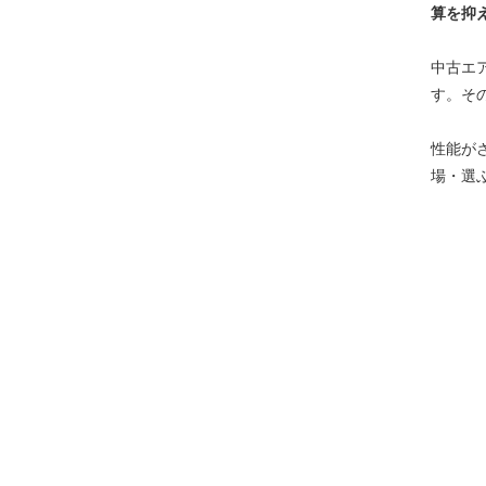
算を抑
中古エ
す。そ
性能が
場・選