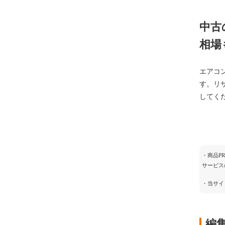
中古
相場
エアコ
す。リ
してく
・商品P
サービス
・当サイ
編