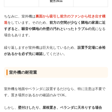
前方20cm
ちなみに、室外機は
裏面から吸引し前方のファンから吐き出す構
造
をしています。そのため、
前方の空間が少なく隣地の家屋に近
すぎると、騒音や隣地の外壁の汚れといったトラブルの元
になる
場合もあります。
繰り返しますが室外機は巨大化しているため、
設置予定場に余裕
があるかを必ず先に確認
してください。
室外機の耐荷重
室外機を地面やベランダに設置するだけなら、特に注意は不要で
す。置き場所があるかの確認のみでOK。
しかし、
壁付けしたり、屋根置き、ベランダに天吊りする場合