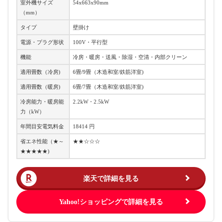
室外機サイズ
54x663x90mm
（mm）
タイプ
壁掛け
電源・プラグ形状
100V・平行型
機能
冷房・暖房・送風・除湿・空清・内部クリーン
適用畳数（冷房)
6畳/9畳（木造和室/鉄筋洋室)
適用畳数（暖房)
6畳/7畳（木造和室/鉄筋洋室)
冷房能力・暖房能
2.2kW・2.5kW
力（kW）
年間目安電気料金
18414 円
省エネ性能（★～
★★☆☆☆
★★★★★)
楽天で詳細を見る
Yahoo!ショッピングで詳細を見る