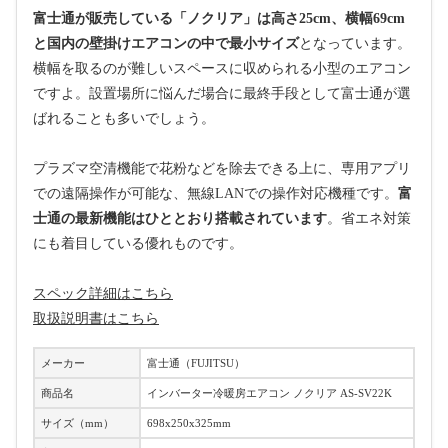
富士通が販売している「ノクリア」は高さ25cm、横幅69cm
と国内の壁掛けエアコンの中で最小サイズ
となっています。
横幅を取るのが難しいスペースに収められる小型のエアコン
ですよ。設置場所に悩んだ場合に最終手段として富士通が選
ばれることも多いでしょう。
プラズマ空清機能で花粉などを除去できる上に、専用アプリ
での遠隔操作が可能な、無線LANでの操作対応機種です。
富
士通の最新機能はひととおり搭載されています
。省エネ対策
にも着目している優れものです。
スペック詳細はこちら
取扱説明書はこちら
メーカー
富士通（FUJITSU）
商品名
インバーター冷暖房エアコン ノクリア AS-SV22K
サイズ（mm）
698x250x325mm