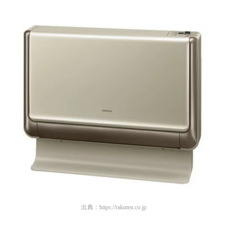
出典：
https://rakuten.co.jp