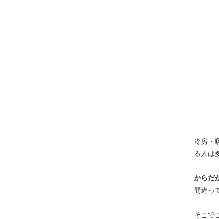
冷房・
る人は
からだ
間違っ
そこで