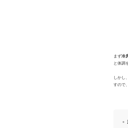
まず
冷
と体調
しかし
すので