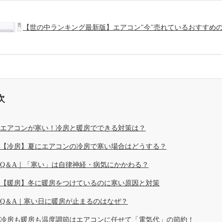
【世の中ランキング最新版】エアコン"今"売れているおすすめ
次
エアコンが寒い！冷房と暖房でできる対策は？
【冷房】夏にエアコンの冷房で寒い場合はどうする？
Q＆A｜「寒い」は自律神経・病気にかかわる？
【暖房】冬に暖房をつけているのに寒い原因と対策
Q＆A｜寒い日に暖房が止まるのはなぜ？
冷房も暖房も温度調節はエアコンに任せて「電気代」の節約！