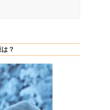
。
策は？