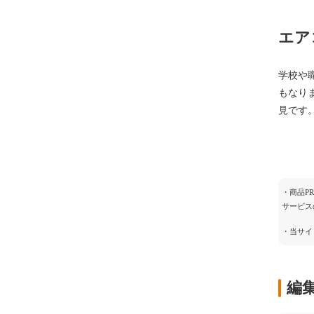
エア
学校や
もなり
見です
・商品P
サービス
・当サイ
編