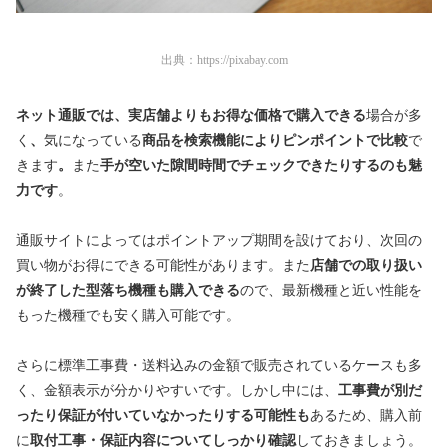
出典：
https://pixabay.com
ネット通販では、実店舗よりもお得な価格で購入できる
場合が多
く
、
気になっている
商品を検索機能によりピンポイントで比較
で
きます
。
また
手が空いた隙間時間でチェックできたりするのも魅
力です
。
通販サイトによってはポイントアップ期間を設けており、次回の
買い物がお得にできる可能性があります。また
店舗での取り扱い
が終了した型落ち機種も購入できる
ので、最新機種と近い性能を
もった機種でも安く購入可能です。
さらに標準工事費・送料込みの金額で販売されているケースも多
く、金額表示が分かりやすいです。しかし中には、
工事費が別だ
ったり保証が付いていなかったりする可能性も
あるため、購入前
に
取付工事・保証内容についてしっかり確認
しておきましょう。