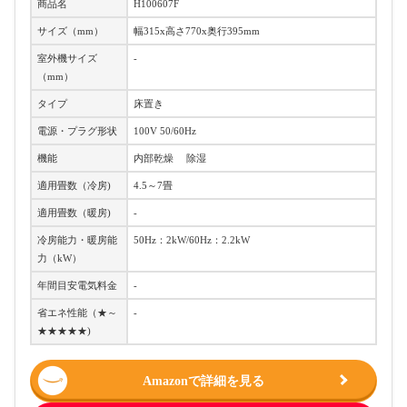
商品名
‎H100607F
サイズ（mm）
幅315x高さ770x奥行395mm
室外機サイズ
-
（mm）
タイプ
床置き
電源・プラグ形状
100V 50/60Hz
機能
内部乾燥 除湿
適用畳数（冷房)
4.5～7畳
適用畳数（暖房)
-
冷房能力・暖房能
50Hz：2kW/60Hz：2.2kW
力（kW）
年間目安電気料金
-
省エネ性能（★～
-
★★★★★)
Amazonで詳細を見る