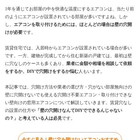
1年を通じてお部屋の中を快適な温度にするエアコンは、当たり前
のようにエアコンが設置されている部屋が多いですよね。しか
し、
エアコンを取り付けるためには、ほとんどの場合は壁の穴開
けが必要
です。
賃貸住宅では、入居時からエアコンが設置されている場合が多い
です。一方、建物が完成してから住む新築の戸建ては、最初は壁
に穴なしのケースも多くあり、
業者に金額や相場を相談して依頼
をするか、DIYで穴開けをするか悩む
人もいます。
本記事では、穴開け方法や業者の選び方・穴がない部屋無向けの
壁に穴開けないでも使える穴開け不要エアコン・取り付けできな
い壁向けの窓用エアコンについて解説していきます。賃貸穴なし
の設置の仕方や
「壁の穴開けなんてDIYでできるんじゃない
の？」と考えている人は必見
です。
今すぐ見る！壁に穴を開けないエアコンおすすめ