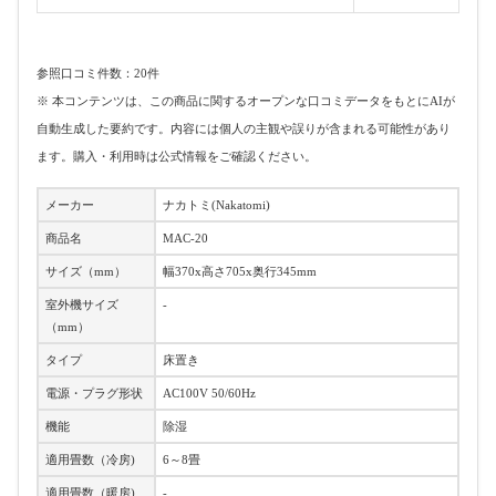
参照口コミ件数：20件
※ 本コンテンツは、この商品に関するオープンな口コミデータをもとにAIが
自動生成した要約です。内容には個人の主観や誤りが含まれる可能性があり
ます。購入・利用時は公式情報をご確認ください。
メーカー
ナカトミ(Nakatomi)
商品名
MAC-20
サイズ（mm）
幅370x高さ705x奥行345mm
室外機サイズ
-
（mm）
タイプ
床置き
電源・プラグ形状
AC100V 50/60Hz
機能
除湿
適用畳数（冷房)
6～8畳
適用畳数（暖房)
-