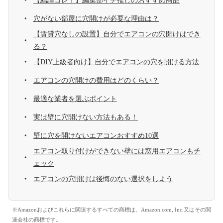
【結論コレ！】編集部イチ推しのおすすめ商品
穴がない部屋に穴開けが必要な理由は？
【賃貸穴なしの設置】自分でエアコンの穴開けはでき
る？
【DIY上級者向け】自分でエアコンの穴を開ける方法
エアコンの穴開けの費用はどのくらい？
最適な業者を選ぶポイント
実は壁に穴開けない方法もある！
壁に穴を開けないエアコンおすすめ10選
エアコン取り付けができない壁には窓用エアコンもチ
ェック
エアコンの穴開けは後悔のない選択をしよう
※Amazonおよびこれらに関連するすべての商標は、Amazon.com, Inc.又はその関
連会社の商標です。