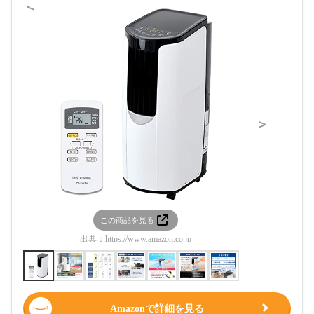
＜
＞
この商品を見る
この
出典：
https://www.amazon.co.jp
出典：
htt
Amazonで詳細を見る