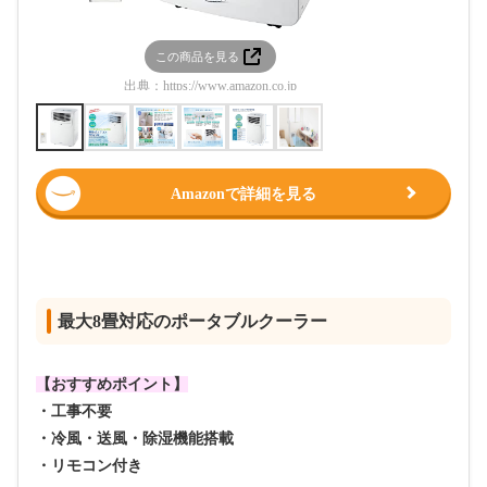
この商品を見る
この
出典：
https://www.amazon.co.jp
出典：
htt
Amazonで詳細を見る
最大8畳対応のポータブルクーラー
【おすすめポイント】
・工事不要
・冷風・送風・除湿機能搭載
・リモコン付き