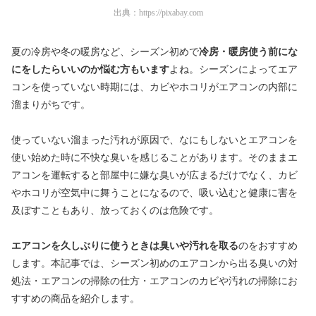
出典：
https://pixabay.com
夏の冷房や冬の暖房など、シーズン初めで
冷房・暖房使う前にな
にをしたらいいのか悩む方もいます
よね。シーズンによってエア
コンを使っていない時期には、カビやホコリがエアコンの内部に
溜まりがちです。
使っていない
溜まった汚れが原因で、なにもしないとエアコンを
使い始めた時に不快な臭いを感じることがあります
。そのままエ
アコンを運転すると部屋中に嫌な臭いが広まるだけでなく、カビ
やホコリが空気中に舞うことになるので、吸い込むと健康に害を
及ぼすこともあり、放っておくのは危険です。
エアコンを久しぶりに使うときは臭いや汚れを取る
のをおすすめ
します。本記事では、シーズン初めのエアコンから出る臭いの対
処法・エアコンの掃除の仕方・エアコンのカビや汚れの掃除にお
すすめの商品を紹介します。