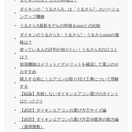
ダイキンのエアコンの特徴は？
ダイキンの「うるさらX」は「うるさら7」のバージョ
ンアップ機種
うるさらX最新モデルの特徴＆miniとの比較
ダイキンのうるさらX・うるさら7・うるさらminiの価
格は？
使っている人の評判が知りたい！うるさらXの口コミ
は？
加湿機能はメリットとデメリットを確認して選ぶのが
おすすめ
購入する前に｜エアコンの取り付け工事について理解
する
【結論】失敗しないダイキンエアコン選びのポイント
はたった2つ
【必読】ダイキンエアコンの選び方①サイズ編
【必読】ダイキンエアコンの選び方②冷暖房の能力編
（適用畳数）