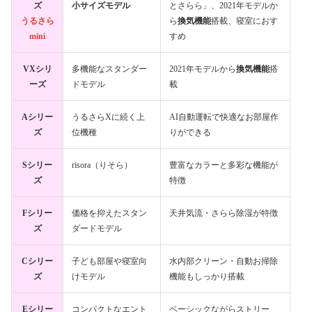
ズ
小サイズモデル
とさらら」、2021年モデルか
うるさら
ら
換気機能
搭載、寝室におす
mini
すめ
VXシリ
多機能なスタンダー
2021年モデルから
換気機能
搭
ーズ
ドモデル
載
Aシリー
うるさらXに続く上
AI自動運転で快適なお部屋作
ズ
位機種
りができる
Sシリー
risora（りそら）
豊富なカラーと多彩な機能が
ズ
特徴
Fシリー
価格を抑えたスタン
天井気流・さらら除湿が特徴
ズ
ダードモデル
Cシリー
子ども部屋や寝室向
水内部クリーン・自動お掃除
ズ
けモデル
機能もしっかり搭載
Eシリー
コンパクトなエント
ベーシックながらストリー