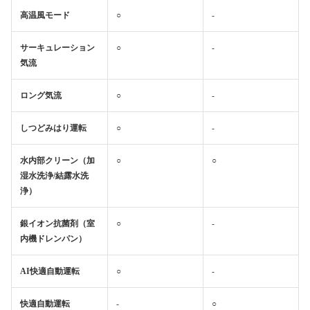
高温風モード
○
-
サーキュレーション
○
-
気流
ロング気流
○
-
しつどみはり運転
○
-
水内部クリーン（加
○
○
湿水洗浄/結露水洗
浄）
銀イオン抗菌剤（室
○
-
内機ドレンパン）
AI快適自動運転
○
-
快適自動運転
-
○