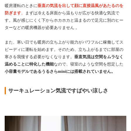
暖房運転のときに
垂直の気流を出して顔に直接温風があたるのを
防ぎます
。
まずは冷える床面から温もりが広がる快適な気流で
す。風が感じにくく下からホカホカと温まるので足元に別のヒー
ターなどの暖房機器が必要ありません 。
また、寒い日でも暖房の立ち上がり能力がパワフルに稼働してス
ピーディに運転を始めます。そのため、立ち上がるまでに部屋の
寒さを我慢する必要がなくなります。
垂直気流は空間をムラなく
温めることに特化した機能
なので、寝室のような空間を想定した
小容量モデルであるうるさらminiには搭載されていません。
サーキュレーション気流ですばやい涼しさ