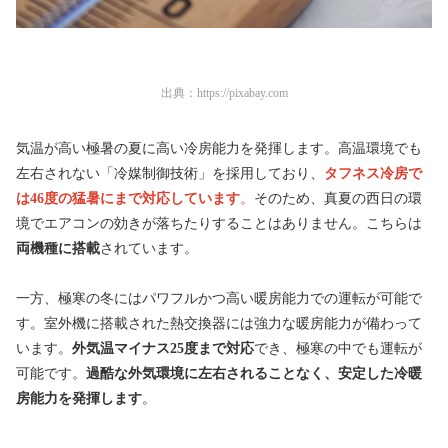
出典：
https://pixabay.com
気温が高い極暑の夏に高い冷房能力を発揮します。高温環境でも
左右されない「冷媒制御技術」を採用しており、
タフネス冷房で
は46度の猛暑にまで対応しています
。
そのため、真夏の西日の環
境でエアコンの効きが落ちたりすることはありません。こちらは
両機種に搭載
されています。
一方、極寒の冬にはパワフルかつ高い暖房能力での運転が可能で
す。室外機に搭載された熱交換器には強力な暖房能力が備わって
います。
外気温マイナス25度まで対応
でき、極寒の中でも運転が
可能です。
過酷な外気環境に左右されることなく、安定した冷暖
房能力を発揮します
。