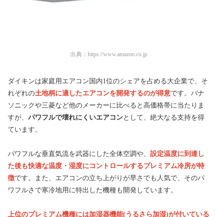
出典：
https://www.amazon.co.jp
ダイキンは家庭用エアコン国内1位のシェアを占める大企業で、そ
れぞれの
土地柄に適したエアコンを開発するのが得意
です。パナ
ソニックや三菱など他のメーカーに比べると高価格帯に当たりま
すが、
パワフルで壊れにくいエアコン
として、絶大なる支持を得
ています。
パワフルな垂直気流を武器にした全体空調や、
設定温度に到達し
た後も快適な温度・湿度にコントロールするプレミアム冷房が特
徴
です。また、エアコンの立ち上がりが早さでも人気で、そのパ
ワフルさで寒冷地用に特出した機種も開発しています。
上位のプレミアム機種には加湿器機能(うるさら加湿)が付いている