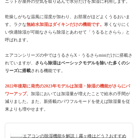
ニットが屋外の空気を取り込んで水分だけを加湿に利用します。
乾燥しがちな温風に湿度が加わり、お部屋がほどよくうるおいま
す。ラクな
無給水加湿はダイキンだけの機能です。
寒くなりにく
い快適除湿が可能なさらら除湿とあわせて「うるるとさらら」と
呼ばれます。
エアコンシリーズの中ではうるさらX・うるさらminiだけに搭載さ
れていますが、
さらら除湿はベーシックモデルを除いた多くのシ
リーズに搭載
される機能です。
2022年後期に発売の2023年モデルは加湿・除湿の機能がさらにパ
ワーアップ
。加湿においては加湿量が増えたことで給水の手間が
減りました。また、新搭載のパワフルモードを使えば除湿量を従
来よりも増やせます。
エアコンの除湿機能を解説｜霧ヶ峰はどう？おすすめ