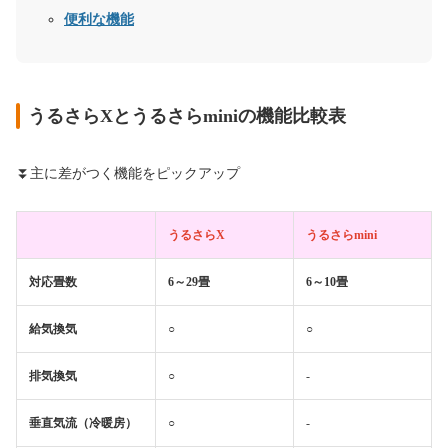
便利な機能
うるさらXとうるさらminiの機能比較表
⏬主に差がつく機能をピックアップ
うるさらX
うるさらmini
対応畳数
6～29畳
6～10畳
給気換気
○
○
排気換気
○
-
垂直気流（冷暖房）
○
-