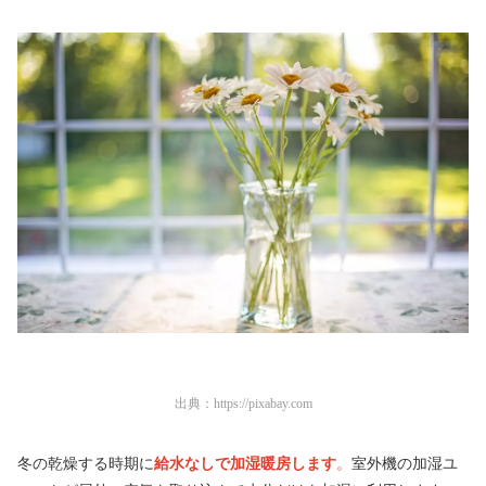
出典：
https://pixabay.com
冬の乾燥する時期に
給水なしで加湿暖房します
。
室外機の加湿ユ