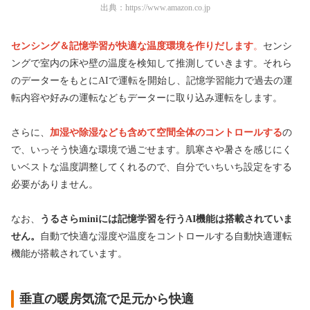
出典：
https://www.amazon.co.jp
センシング＆記憶学習が快適な温度環境を作りだします
。
センシ
ングで室内の床や壁の温度を検知して推測していきます。それら
のデーターをもとにAIで運転を開始し、記憶学習能力で過去の運
転内容や好みの運転などもデーターに取り込み運転をします。
さらに、
加湿や除湿なども含めて空間全体のコントロールする
の
で、いっそう快適な環境で過ごせます。肌寒さや暑さを感じにく
いベストな温度調整してくれるので、自分でいちいち設定をする
必要がありません。
なお、
うるさらminiには記憶学習を行うAI機能は搭載されていま
せん。
自動で快適な湿度や温度をコントロールする自動快適運転
機能が搭載されています。
垂直の暖房気流で足元から快適