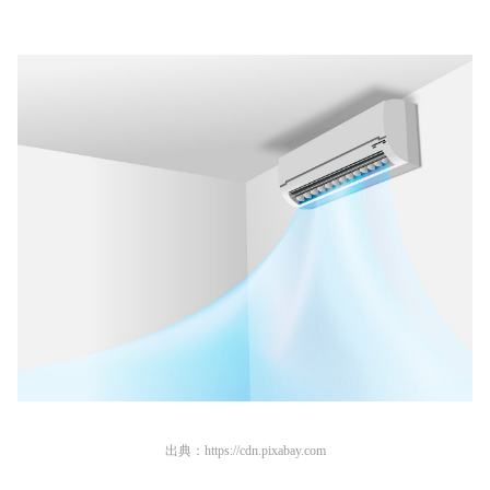
出典：
https://cdn.pixabay.com