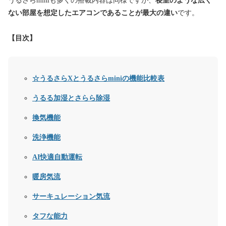
うるさらminiも多くの搭載内容は同様ですが、
寝室のような広く
ない部屋を想定したエアコンであることが最大の違い
です。
【目次】
☆うるさらXとうるさらminiの機能比較表
うるる加湿とさらら除湿
換気機能
洗浄機能
AI快適自動運転
暖房気流
サーキュレーション気流
タフな能力