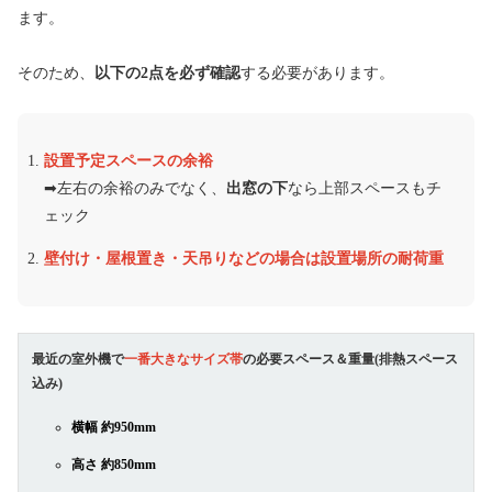
ます。
そのため、
以下の2点を必ず確認
する必要があります。
設置予定スペースの余裕
➡︎左右の余裕のみでなく、
出窓の下
なら上部スペースもチ
ェック
壁付け・屋根置き・天吊りなどの場合は設置場所の耐荷重
最近の室外機で
一番大きなサイズ帯
の必要スペース＆重量(排熱スペース
込み)
横幅 約950mm
高さ 約850mm