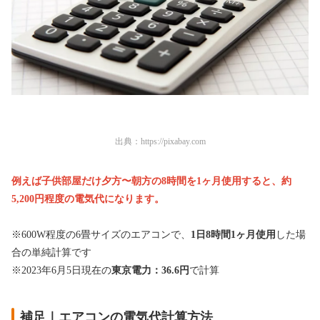
出典：
https://pixabay.com
例えば子供部屋だけ夕方〜朝方の8時間を1ヶ月使用すると、約
5,200円程度の電気代になります。
※600W程度の6畳サイズのエアコンで、
1日8時間1ヶ月使用
した場
合の単純計算です
※2023年6月5日現在の
東京電力：36.6円
で計算
補足｜エアコンの電気代計算方法