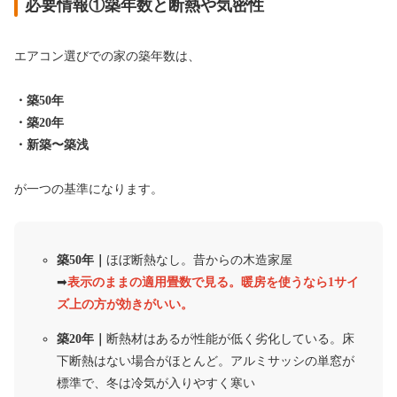
必要情報①築年数と断熱や気密性
エアコン選びでの家の築年数は、
・築50年
・築20年
・新築〜築浅
が一つの基準になります。
築50年｜
ほぼ断熱なし。昔からの木造家屋
➡︎
表示のままの適用畳数で見る。暖房を使うなら1サイ
ズ上の方が効きがいい。
築20年｜
断熱材はあるが性能が低く劣化している。床
下断熱はない場合がほとんど。アルミサッシの単窓が
標準で、冬は冷気が入りやすく寒い