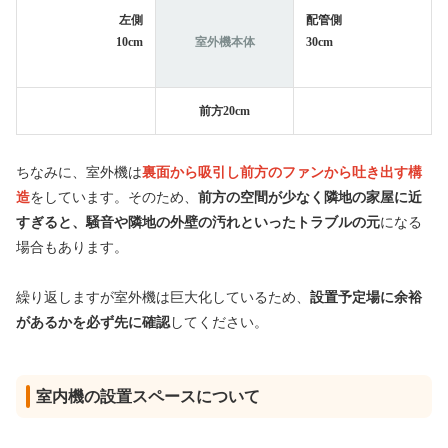
左側
配管側
10cm
室外機本体
30cm
前方20cm
ちなみに、室外機は
裏面から吸引し前方のファンから吐き出す構
造
をしています。そのため、
前方の空間が少なく隣地の家屋に近
すぎると、騒音や隣地の外壁の汚れといったトラブルの元
になる
場合もあります。
繰り返しますが室外機は巨大化しているため、
設置予定場に余裕
があるかを必ず先に確認
してください。
室内機の設置スペースについて