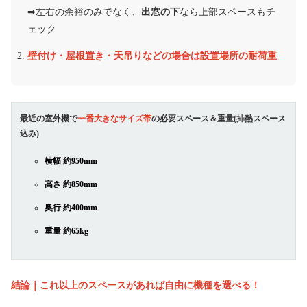
➡︎左右の余裕のみでなく、
出窓の下
なら上部スペースもチ
ェック
壁付け・屋根置き・天吊りなどの場合は設置場所の耐荷重
最近の室外機で
一番大きなサイズ帯
の必要スペース＆重量(排熱スペース
込み)
横幅 約950mm
高さ 約850mm
奥行 約400mm
重量 約65kg
結論｜これ以上のスペースがあれば自由に機種を選べる！