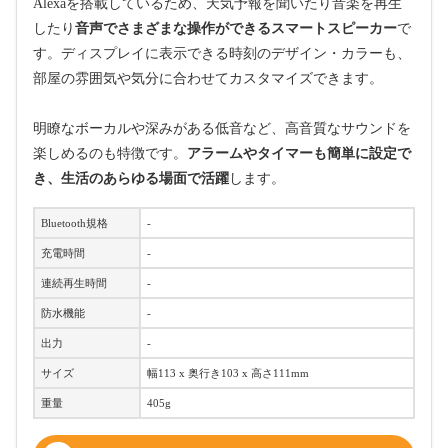
Alexaを搭載しているため、天気予報を聞いたり音楽を再生
したり
音声でさまざまな操作ができるスマートスピーカー
で
す。ディスプレイに表示できる時刻のデザイン・カラーも、
部屋の雰囲気や気分に合わせてカスタマイズできます。
明瞭なボーカルや深みがある低音など、高音質なサウンドを
楽しめるのも特徴です。
アラームやタイマーも簡単に設定で
き、生活のあらゆる場面で活躍
します。
Bluetooth規格
-
充電時間
-
連続再生時間
-
防水機能
-
出力
-
サイズ
幅113 x 奥行き103 x 高さ111mm
重量
405g