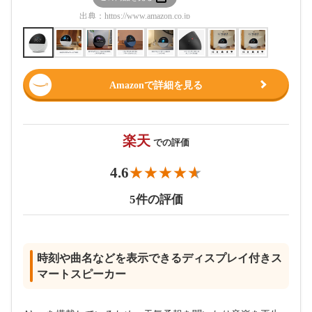
出典：
https://www.amazon.co.jp
出典：
htt
Amazonで詳細を見る
楽天
での評価
4.6
5件の評価
時刻や曲名などを表示できるディスプレイ付きス
マートスピーカー