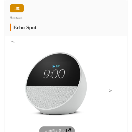
1位
Amazon
Echo Spot
＜
＞
この商品を見る
この