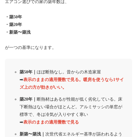
エアコン選びでの家の築年数は、
・築50年
・築20年
・新築〜築浅
が一つの基準になります。
築50年｜
ほぼ断熱なし。昔からの木造家屋
➡︎
表示のままの適用畳数で見る。暖房を使うなら1サイ
ズ上の方が効きがいい。
築20年｜
断熱材はあるが性能が低く劣化している。床
下断熱はない場合がほとんど。アルミサッシの単窓が
標準で、冬は冷気が入りやすく寒い
➡︎
表示のままの適用畳数で見る
新築〜築浅｜
次世代省エネルギー基準が謳われるよう