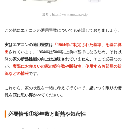
出典：
https://www.amazon.co.jp
この他にエアコンの適用畳数についても確認しておきましょう。
実はエアコンの適用畳数は
「1964年に制定された基準」を基に算
出
されています。1964年は50年以上前の基準になるため、それ以
降の
家の断熱性能の向上は加味されていません。
そこで必要なの
が、
実際にお住まいの家の築年数や断熱性、使用するお部屋の状
況などの情報
です。
これから、家の状況を一緒に考えて行くので、
思いつく限りの情
報を頭に思い浮かべて
ください。
必要情報①築年数と断熱や気密性