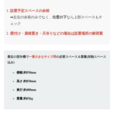
設置予定スペースの余裕
➡︎左右の余裕のみでなく、
出窓の下
なら上部スペースもチ
ェック
壁付け・屋根置き・天吊りなどの場合は設置場所の耐荷重
最近の室外機で
一番大きなサイズ帯
の必要スペース＆重量(排熱スペース
込み)
横幅 約950mm
高さ 約850mm
奥行 約400mm
重量 約65kg