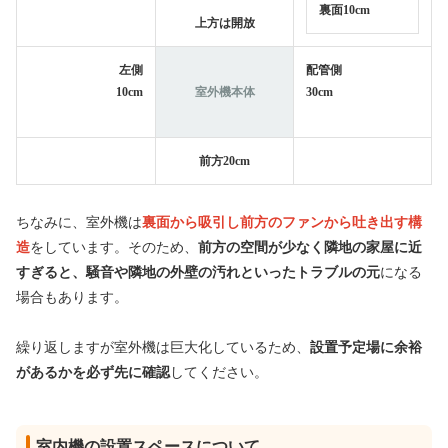
裏面10cm
上方は開放
左側
配管側
10cm
室外機本体
30cm
前方20cm
ちなみに、室外機は
裏面から吸引し前方のファンから吐き出す構
造
をしています。そのため、
前方の空間が少なく隣地の家屋に近
すぎると、騒音や隣地の外壁の汚れといったトラブルの元
になる
場合もあります。
繰り返しますが室外機は巨大化しているため、
設置予定場に余裕
があるかを必ず先に確認
してください。
室内機の設置スペースについて